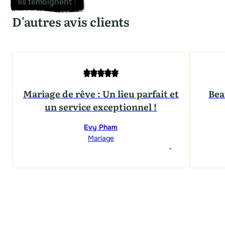
Ils témoignent
:
D'autres avis clients
Mariage de rêve : Un lieu parfait et
Bea
un service exceptionnel !
Evy Pham
Mariage