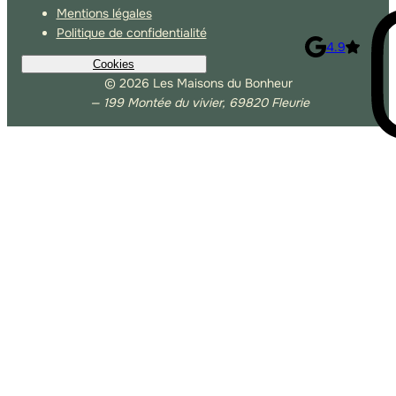
Mentions légales
Politique de confidentialité
4.9
Cookies
© 2026 Les Maisons du Bonheur
— 199 Montée du vivier, 69820 Fleurie
Autoriser Google Analytics
Autoriser les lecteurs tiers
Autoriser Matomo