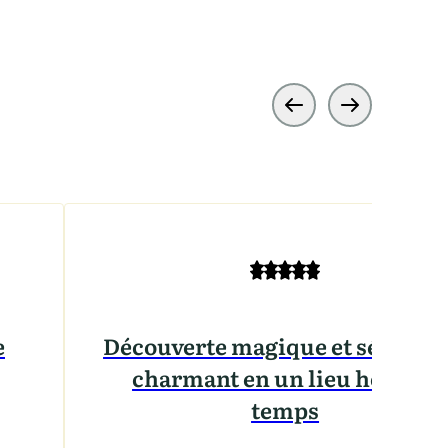
e
Découverte magique et séminai
charmant en un lieu hors du
temps