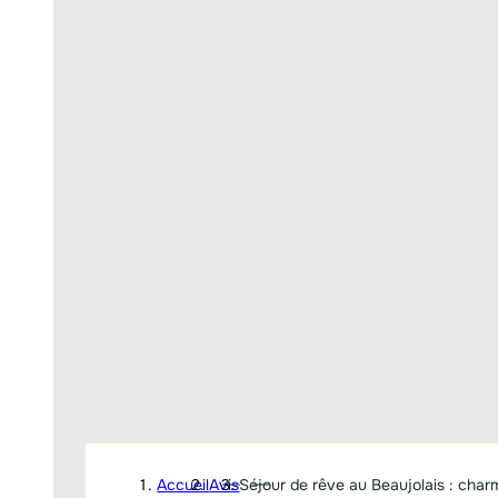
Accueil
Avis
Séjour de rêve au Beaujolais : char